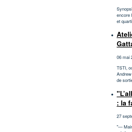
Synopsis
encore 
et quart
Atel
Gatt
06 mai 
TSTI, o
Andrew 
de sort
"L’a
: la 
27 sept
"— Maint