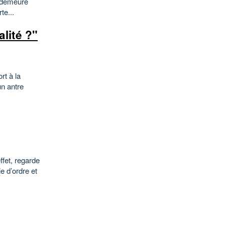
e demeure
te...
alité ?"
t à la
un antre
ffet, regarde
e d’ordre et