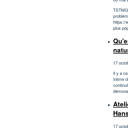
TSTMG A
problème
https:/
plus pop
Qu'e
natu
17 octo
Il y a 
intime 
continu
démonstr
Atel
Hans
17 octo