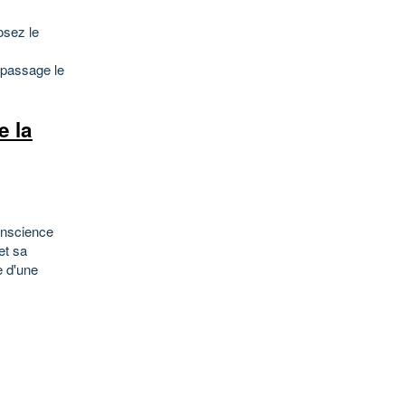
osez le
passage le
e la
onscience
et sa
e d'une