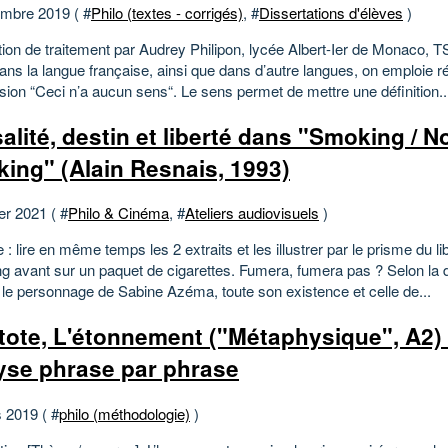
mbre 2019 ( #
Philo (textes - corrigés)
, #
Dissertations d'élèves
)
tion de traitement par Audrey Philipon, lycée Albert-Ier de Monaco, 
ans la langue française, ainsi que dans d’autre langues, on emploie r
sion “Ceci n’a aucun sens“. Le sens permet de mettre une définition..
alité, destin et liberté dans "Smoking / N
ing" (Alain Resnais, 1993)
er 2021 ( #
Philo & Cinéma
, #
Ateliers audiovisuels
)
 : lire en même temps les 2 extraits et les illustrer par le prisme du lib
ing avant sur un paquet de cigarettes. Fumera, fumera pas ? Selon la 
 le personnage de Sabine Azéma, toute son existence et celle de...
tote, L'étonnement ("Métaphysique", A2) -
yse phrase par phrase
 2019 ( #
philo (méthodologie)
)