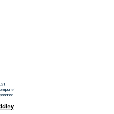
ES1,
comporter
parence....
idley