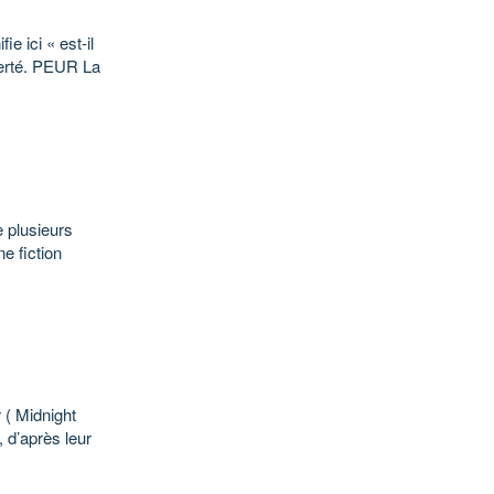
e ici « est-il
iberté. PEUR La
e plusieurs
ne fiction
 ( Midnight
 d’après leur