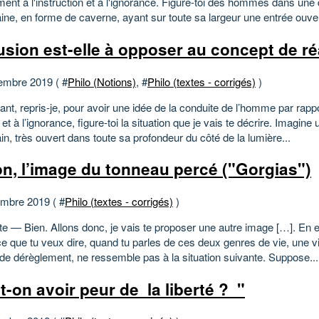
ement à l'instruction et à l'ignorance. Figure-toi des hommes dans un
ine, en forme de caverne, ayant sur toute sa largeur une entrée ouver
llusion est-elle à opposer au concept de ré
embre 2019 ( #
Philo (Notions)
, #
Philo (textes - corrigés)
)
nt, repris-je, pour avoir une idée de la conduite de l’homme par rappor
et à l’ignorance, figure-toi la situation que je vais te décrire. Imagine 
in, très ouvert dans toute sa profondeur du côté de la lumière...
on, l’image du tonneau percé ("Gorgias")
mbre 2019 ( #
Philo (textes - corrigés)
)
te — Bien. Allons donc, je vais te proposer une autre image […]. En e
ce que tu veux dire, quand tu parles de ces deux genres de vie, une vi
 de dérèglement, ne ressemble pas à la situation suivante. Suppose...
t-on avoir peur de la liberté ? "