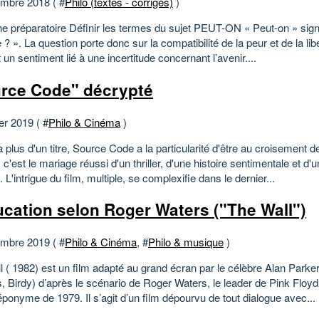
mbre 2018 ( #
Philo (textes - corrigés)
)
 préparatoire Définir les termes du sujet PEUT-ON « Peut-on » signifi
 ? ». La question porte donc sur la compatibilité de la peur et de la l
 un sentiment lié à une incertitude concernant l’avenir....
rce Code" décrypté
er 2019 ( #
Philo & Cinéma
)
 à plus d'un titre, Source Code a la particularité d'être au croisement d
 c'est le mariage réussi d'un thriller, d'une histoire sentimentale et d'u
e. L'intrigue du film, multiple, se complexifie dans le dernier...
ucation selon Roger Waters ("The Wall")
mbre 2019 ( #
Philo & Cinéma
, #
Philo & musique
)
 ( 1982) est un film adapté au grand écran par le célèbre Alan Parker
 Birdy) d’après le scénario de Roger Waters, le leader de Pink Floyd,
ponyme de 1979. Il s’agit d’un film dépourvu de tout dialogue avec...