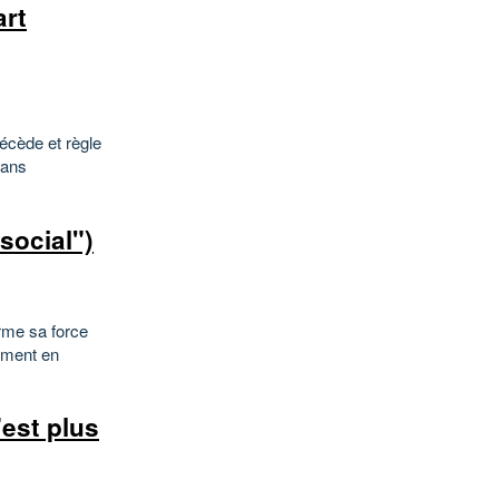
art
précède et règle
dans
social")
orme sa force
uement en
’est plus