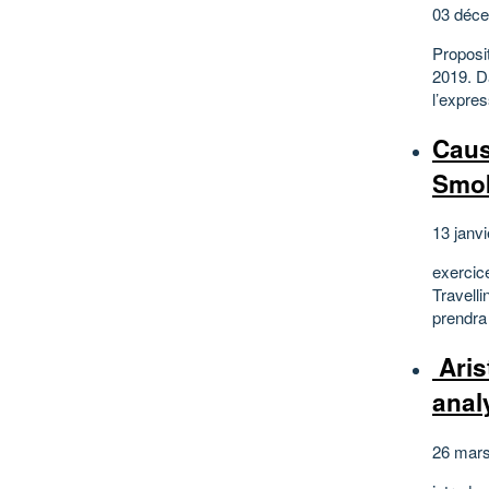
03 déce
Proposi
2019. D
l’expres
Caus
Smok
13 janvi
exercice
Travell
prendra
Aris
anal
26 mars