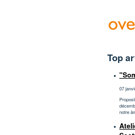
Top ar
"Som
07 janvi
Proposit
décembr
notre âm
Atel