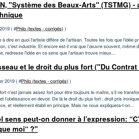
N, "Système des Beaux-Arts" (TSTMG) - 
hnique
 2019 ( #
Philo (textes - corrigés)
)
te à dire en quoi l'artiste diffère de l'artisan. Toutes les fois que l'idée 
ion, c'est industrie. Et encore est-il vrai que l’œuvre souvent, même 
rie, redresse l'idée en ce sens que l'artisan trouve mieux...
seau et le droit du plus fort ("Du Contrat 
er 2019 ( #
Philo (textes - corrigés)
)
fort n’est jamais assez fort pour être toujours le maître, s’il ne transf
 et l’obéissance en devoir. De là le droit du plus fort ; droit pris ironiq
e, et réellement établi en principe. Mais ne nous expliquera-t-on...
l sens peut-on donner à l’expression: “C
 que moi“ ?"