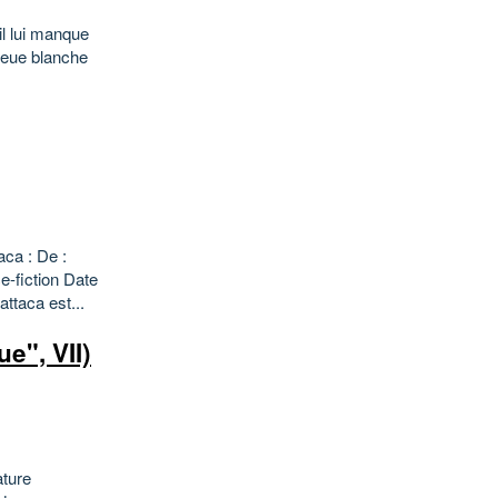
il lui manque
lieue blanche
aca : De :
-fiction Date
ttaca est...
e", VII)
ature