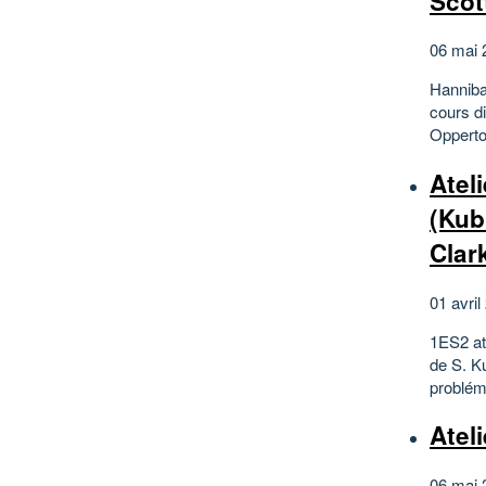
Scot
06 mai 
Hanniba
cours di
Opperto
Atel
(Kub
Clar
01 avril
1ES2 ate
de S. K
probléma
Atel
06 mai 