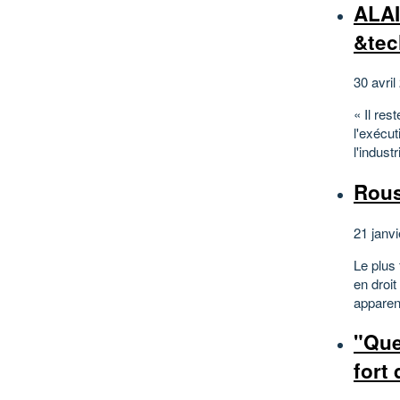
ALAI
&tec
30 avril
« Il res
l'exécut
l'indust
Rous
21 janvi
Le plus 
en droit
apparenc
"Que
fort