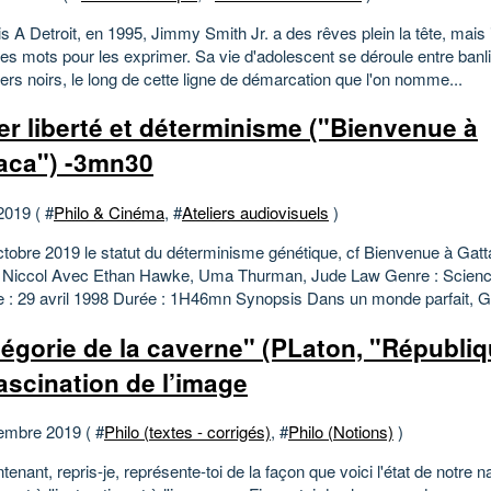
 A Detroit, en 1995, Jimmy Smith Jr. a des rêves plein la tête, mais 
les mots pour les exprimer. Sa vie d'adolescent se déroule entre ban
iers noirs, le long de cette ligne de démarcation que l'on nomme...
ier liberté et déterminisme ("Bienvenue à
aca") -3mn30
2019 ( #
Philo & Cinéma
, #
Ateliers audiovisuels
)
ctobre 2019 le statut du déterminisme génétique, cf Bienvenue à Gatt
Niccol Avec Ethan Hawke, Uma Thurman, Jude Law Genre : Science
ie : 29 avril 1998 Durée : 1H46mn Synopsis Dans un monde parfait, Ga
llégorie de la caverne" (PLaton, "Républiqu
fascination de l’image
embre 2019 ( #
Philo (textes - corrigés)
, #
Philo (Notions)
)
enant, repris-je, représente-toi de la façon que voici l'état de notre n