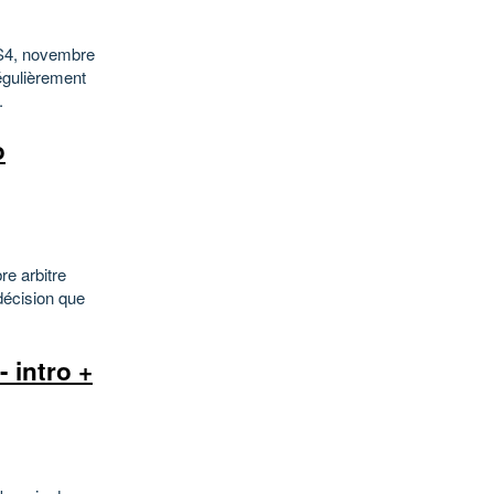
TS4, novembre
égulièrement
.
o
re arbitre
décision que
 intro +