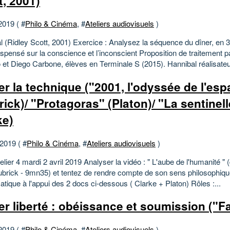
t, 2001)
2019 ( #
Philo & Cinéma
, #
Ateliers audiovisuels
)
l (Ridley Scott, 2001) Exercice : Analysez la séquence du dîner, en 3
spensé sur la conscience et l’inconscient Proposition de traitement p
 et Diego Carbone, élèves en Terminale S (2015). Hannibal réalisateur
ier la technique ("2001, l'odyssée de l'es
rick)/ "Protagoras" (Platon)/ "La sentinell
ke)
 2019 ( #
Philo & Cinéma
, #
Ateliers audiovisuels
)
lier 4 mardi 2 avril 2019 Analyser la vidéo : " L'aube de l'humanité " 
ubrick - 9mn35) et tentez de rendre compte de son sens philosophiqu
tique à l'appui des 2 docs ci-dessous ( Clarke + Platon) Rôles :...
ier liberté : obéissance et soumission ("F
2019 ( #
Philo & Cinéma
, #
Ateliers audiovisuels
)