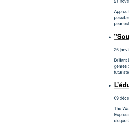
21 nove
Approche
possible
peur est
"Sou
26 janvi
Brillant
genres :
futurist
L’éd
09 déce
The Wall
Express,
disque é