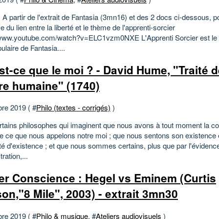
 partir de l'extrait de Fantasia (3mn16) et des 2 docs ci-dessous, p
 du lien entre la liberté et le thème de l'apprenti-sorcier
/www.youtube.com/watch?v=ELC1vzm0NXE L'Apprenti Sorcier est le 
ulaire de Fantasia....
st-ce que le moi ? - David Hume, "Traité d
re humaine" (1740)
bre 2019 ( #
Philo (textes - corrigés)
)
certains philosophes qui imaginent que nous avons à tout moment la c
de ce que nous appelons notre moi ; que nous sentons son existence 
ité d'existence ; et que nous sommes certains, plus que par l'évidenc
ation,...
ier Conscience : Hegel vs Eminem (Curtis
on,"8 MiIe", 2003) - extrait 3mn30
bre 2019 ( #
Philo & musique
, #
Ateliers audiovisuels
)