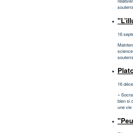
relativ
souterra
"L’i
16 sept
Maintena
science 
souterra
Plat
16 déce
« Socra
bien si 
une vie
"Peu