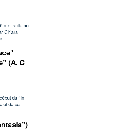
5 mn, suite au
ar Chiara
...
pace"
e" (A. C
(début du film
e et de sa
antasia")