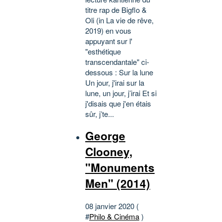
titre rap de Bigflo &
Oli (in La vie de rêve,
2019) en vous
appuyant sur l'
"esthétique
transcendantale" ci-
dessous : Sur la lune
Un jour, j'irai sur la
lune, un jour, j’irai Et si
j'disais que j'en étais
sûr, j’te...
George
Clooney,
"Monuments
Men" (2014)
08 janvier 2020 (
#
Philo & Cinéma
)