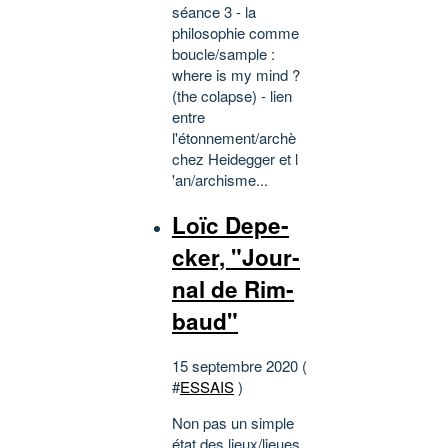
séance 3 - la
philosophie comme
boucle/sample :
where is my mind ?
(the colapse) - lien
entre
l'étonnement/archè
chez Heidegger et l
'an/archisme...
Loïc Depe­
cker, "Jour­
nal de Rim­
baud"
15 septembre 2020 (
#
ESSAIS
)
Non pas un simple
état des lieux/lieues