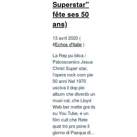
Superstar"
fête ses 50
ans)
13 avril 2020 (
#
Echos d'Italie
)
La Rep pu blica /
Palcoscenico Jesus
Christ Super star,
l’opera rock com pie
50 anni Nel 1970
usciva il dop pio
album che diventò un
musi cal, che Lloyd
Web ber mette gra tis
su You Tube, e un
film cult che Rete
quat tro pro pone il
giorno di Pasqua di...