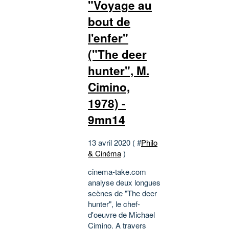
"Voyage au
bout de
l'enfer"
("The deer
hunter", M.
Cimino,
1978) -
9mn14
13 avril 2020 ( #
Philo
& Cinéma
)
cinema-take.com
analyse deux longues
scènes de "The deer
hunter", le chef-
d'oeuvre de Michael
Cimino. A travers