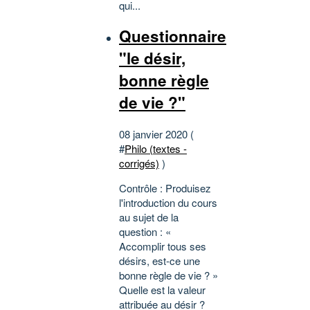
qui...
Questionnaire
"le désir,
bonne règle
de vie ?"
08 janvier 2020 (
#
Philo (textes -
corrigés)
)
Contrôle : Produisez
l'introduction du cours
au sujet de la
question : «
Accomplir tous ses
désirs, est-ce une
bonne règle de vie ? »
Quelle est la valeur
attribuée au désir ?