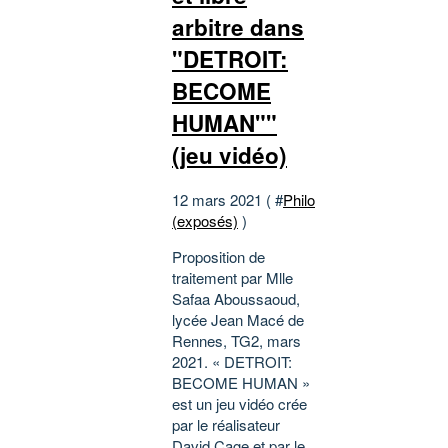
arbitre dans
"DETROIT:
BECOME
HUMAN""
(jeu vidéo)
12 mars 2021 ( #
Philo
(exposés)
)
Proposition de
traitement par Mlle
Safaa Aboussaoud,
lycée Jean Macé de
Rennes, TG2, mars
2021. « DETROIT:
BECOME HUMAN »
est un jeu vidéo crée
par le réalisateur
David Cage et par le