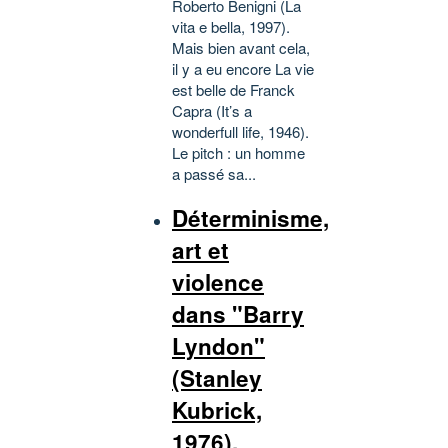
Roberto Benigni (La
vita e bella, 1997).
Mais bien avant cela,
il y a eu encore La vie
est belle de Franck
Capra (It’s a
wonderfull life, 1946).
Le pitch : un homme
a passé sa...
Déterminisme,
art et
violence
dans "Barry
Lyndon"
(Stanley
Kubrick,
1976).