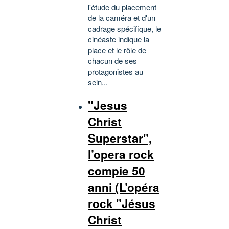
l'étude du placement
de la caméra et d'un
cadrage spécifique, le
cinéaste indique la
place et le rôle de
chacun de ses
protagonistes au
sein...
"Jesus
Christ
Superstar",
l’opera rock
compie 50
anni (L’opéra
rock "Jésus
Christ