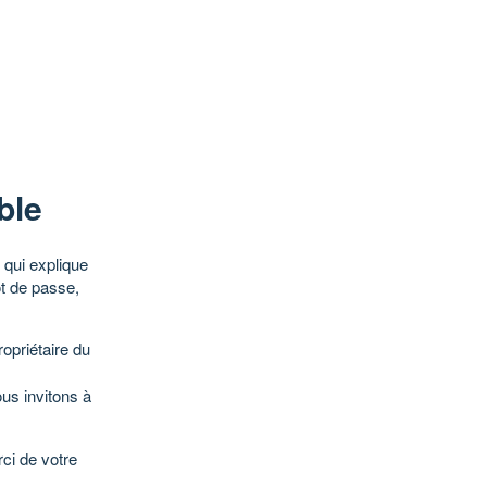
ble
qui explique
ot de passe,
opriétaire du
ous invitons à
ci de votre