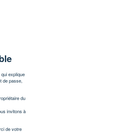
ble
qui explique
ot de passe,
opriétaire du
ous invitons à
ci de votre