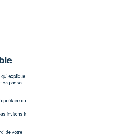
ble
qui explique
ot de passe,
opriétaire du
ous invitons à
ci de votre