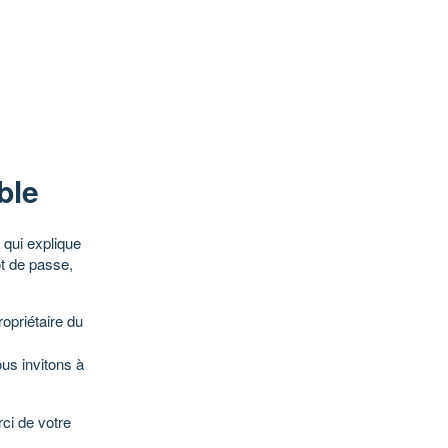
ble
qui explique
ot de passe,
opriétaire du
ous invitons à
ci de votre