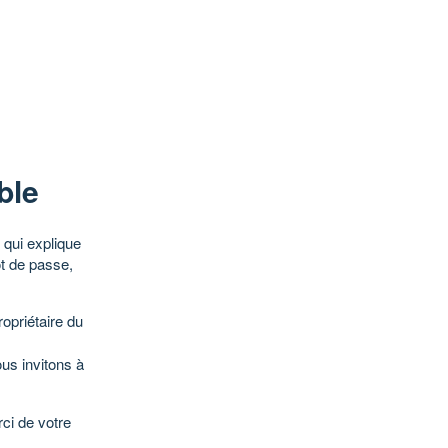
ble
qui explique
ot de passe,
opriétaire du
ous invitons à
ci de votre