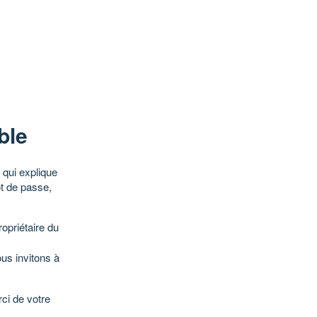
ble
qui explique
ot de passe,
opriétaire du
ous invitons à
ci de votre