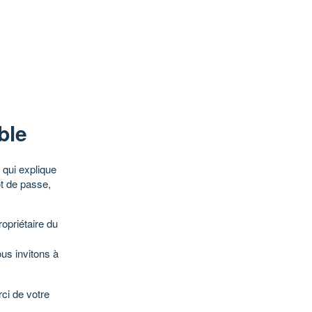
ble
qui explique
ot de passe,
opriétaire du
ous invitons à
ci de votre