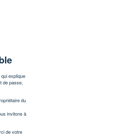
ble
qui explique
ot de passe,
opriétaire du
ous invitons à
ci de votre