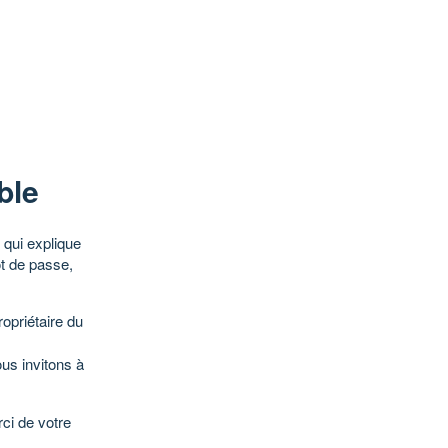
ble
qui explique
ot de passe,
opriétaire du
ous invitons à
ci de votre