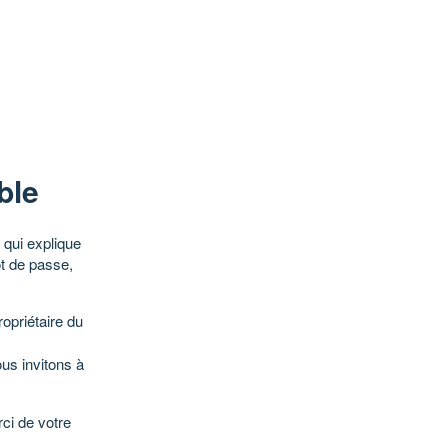
ble
qui explique
ot de passe,
opriétaire du
ous invitons à
ci de votre