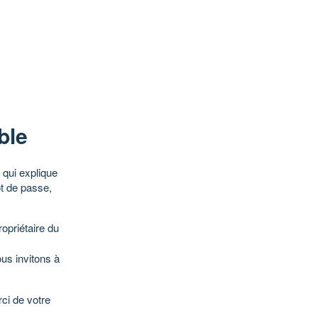
ble
qui explique
ot de passe,
opriétaire du
ous invitons à
ci de votre