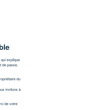
ble
qui explique
ot de passe,
opriétaire du
ous invitons à
ci de votre