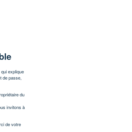
ble
qui explique
ot de passe,
opriétaire du
ous invitons à
ci de votre