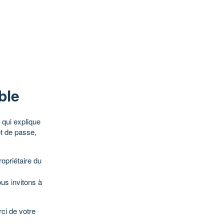
ble
qui explique
ot de passe,
opriétaire du
ous invitons à
ci de votre