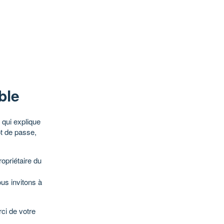
ble
qui explique
ot de passe,
opriétaire du
ous invitons à
ci de votre