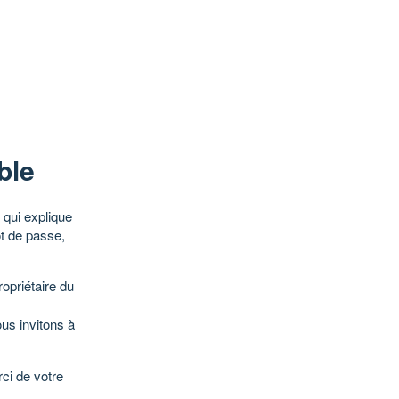
ble
qui explique
ot de passe,
opriétaire du
ous invitons à
ci de votre