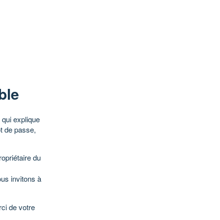
ble
qui explique
ot de passe,
opriétaire du
ous invitons à
ci de votre