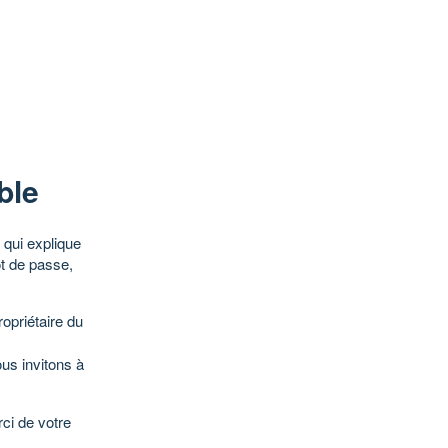
ble
qui explique
ot de passe,
opriétaire du
ous invitons à
ci de votre