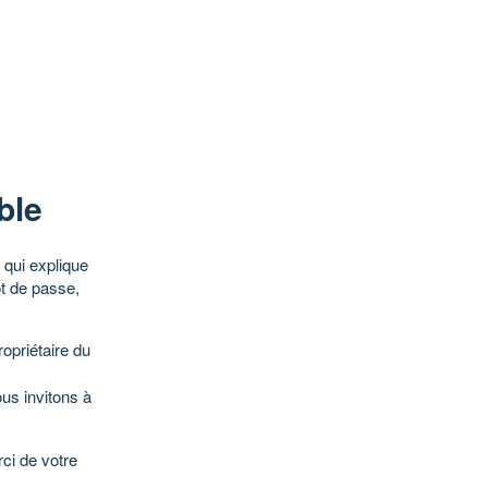
ble
qui explique
ot de passe,
opriétaire du
ous invitons à
ci de votre