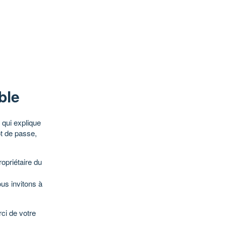
ble
qui explique
ot de passe,
opriétaire du
ous invitons à
ci de votre