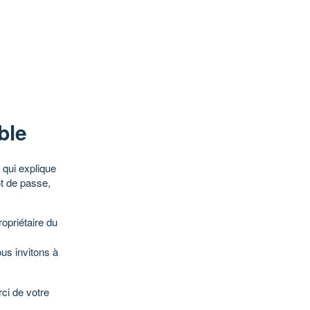
ble
qui explique
ot de passe,
opriétaire du
ous invitons à
ci de votre