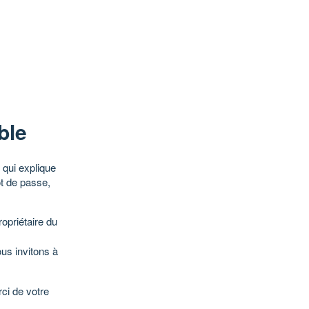
ble
qui explique
ot de passe,
opriétaire du
ous invitons à
ci de votre