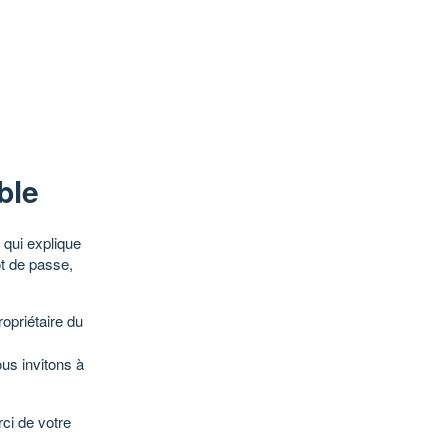
ble
qui explique
ot de passe,
opriétaire du
ous invitons à
ci de votre