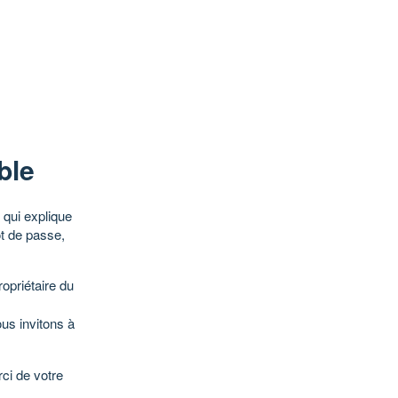
ble
qui explique
ot de passe,
opriétaire du
ous invitons à
ci de votre