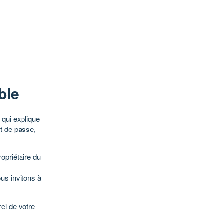
ble
qui explique
ot de passe,
opriétaire du
ous invitons à
ci de votre