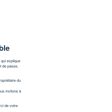
ble
qui explique
ot de passe,
opriétaire du
ous invitons à
ci de votre