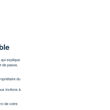
ble
qui explique
ot de passe,
opriétaire du
ous invitons à
ci de votre