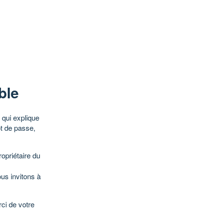
ble
qui explique
ot de passe,
opriétaire du
ous invitons à
ci de votre