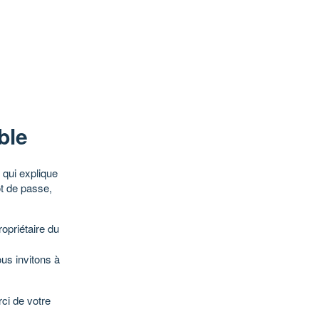
ble
qui explique
ot de passe,
opriétaire du
ous invitons à
ci de votre