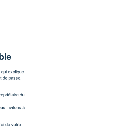
ble
qui explique
ot de passe,
opriétaire du
ous invitons à
ci de votre