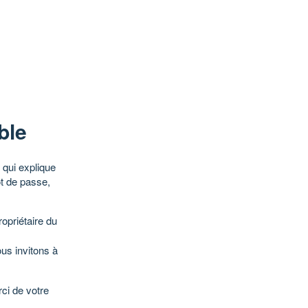
ble
qui explique
ot de passe,
opriétaire du
ous invitons à
ci de votre