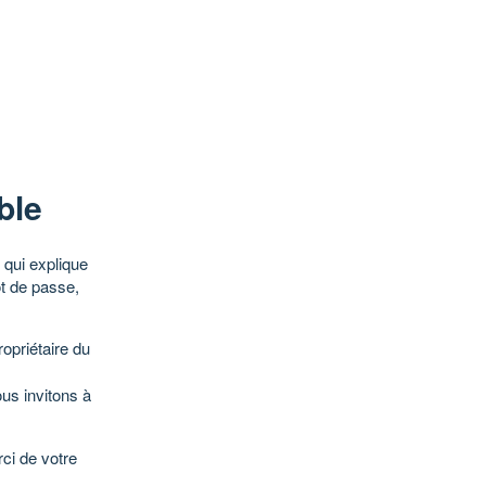
ble
qui explique
ot de passe,
opriétaire du
ous invitons à
ci de votre