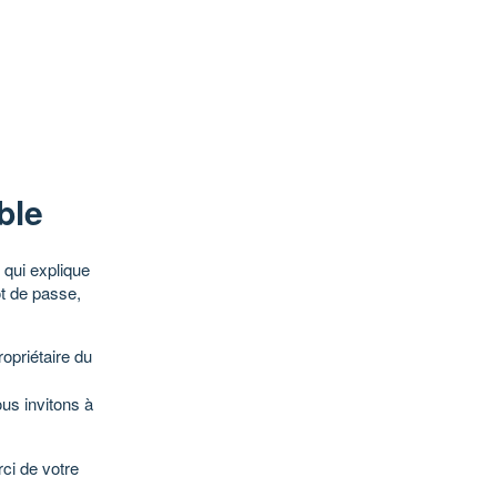
ble
qui explique
ot de passe,
opriétaire du
ous invitons à
ci de votre