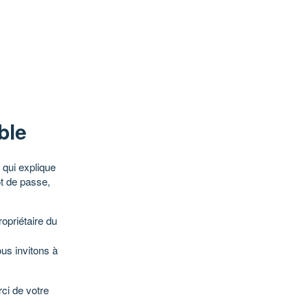
ble
qui explique
ot de passe,
opriétaire du
ous invitons à
ci de votre