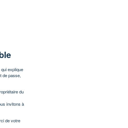
ble
qui explique
ot de passe,
opriétaire du
ous invitons à
ci de votre