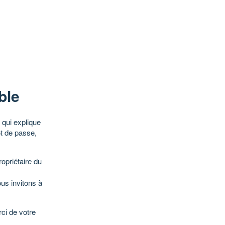
ble
qui explique
ot de passe,
opriétaire du
ous invitons à
ci de votre