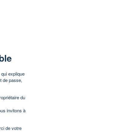
ble
qui explique
ot de passe,
opriétaire du
ous invitons à
ci de votre