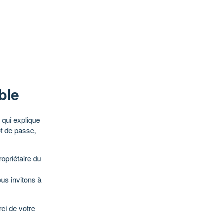
ble
qui explique
ot de passe,
opriétaire du
ous invitons à
ci de votre