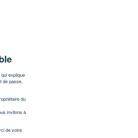
ble
qui explique
ot de passe,
opriétaire du
ous invitons à
ci de votre