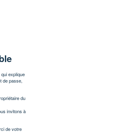
ble
qui explique
ot de passe,
opriétaire du
ous invitons à
ci de votre