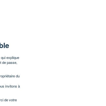
ble
qui explique
ot de passe,
opriétaire du
ous invitons à
ci de votre