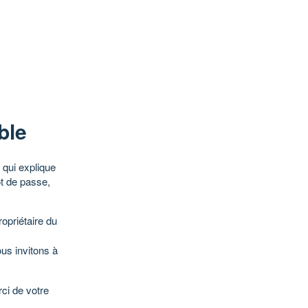
ble
qui explique
ot de passe,
opriétaire du
ous invitons à
ci de votre