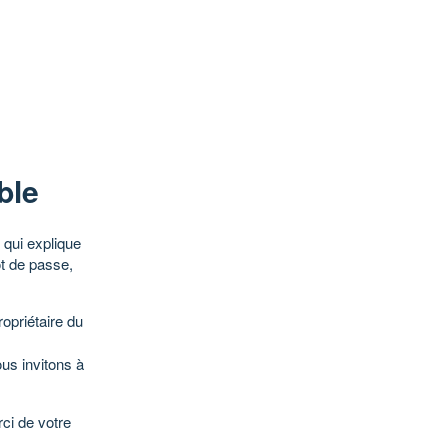
ble
qui explique
ot de passe,
opriétaire du
ous invitons à
ci de votre