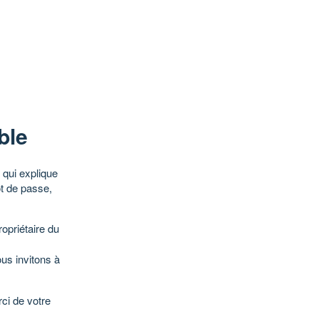
ble
qui explique
ot de passe,
opriétaire du
ous invitons à
ci de votre