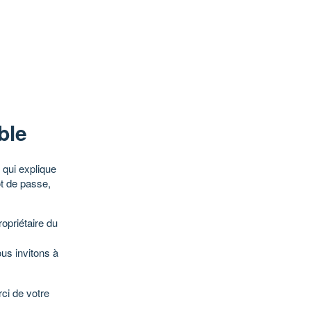
ble
qui explique
ot de passe,
opriétaire du
ous invitons à
ci de votre