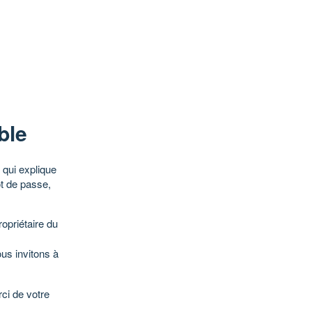
ble
qui explique
ot de passe,
opriétaire du
ous invitons à
ci de votre