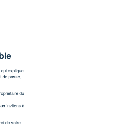
ble
qui explique
ot de passe,
opriétaire du
ous invitons à
ci de votre