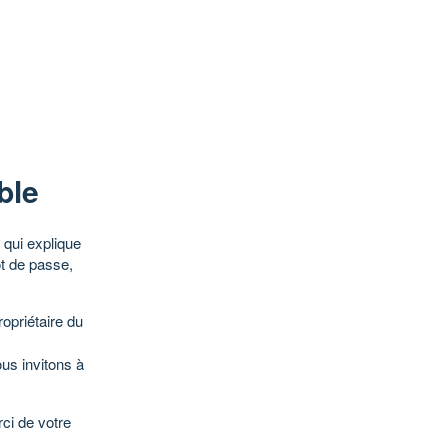
ble
qui explique
ot de passe,
opriétaire du
ous invitons à
ci de votre